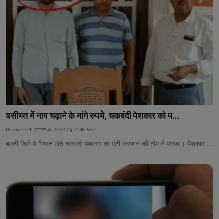
खेल
पाकिस्तान
लाइफस्टाइल
टेक्नालॉजी
मनोरंजन
Gallery
वसीयत में नाम चढ़ाने के मांगे रुपये, चकबंदी पेशकार को प...
Reporter1
अगस्त 4, 2023
0
567
अन्य
बस्ती जिले में रिश्वत लेते चकबंदी पेशकार को एंटी करप्शन की टीम ने पकड़ा। पेशकार ...
वायरल न्यूज़
उत्तराखंड
झारखण्ड
राजस्थान