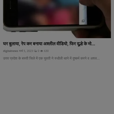
छत्तीसगढ़
विश्व सहित्य
हिमाचल प्रदेश
घर बुलाया, रेप कर बनाया अश्लील वीडियो, फिर दूल्हे के मो...
मध्य प्रदेश
digitalnews
मार्च 5, 2023
0
630
बिहार
उत्तर प्रदेश के बस्ती जिले में एक युवती ने रुधौली थाने में दुष्कर्म करने व अश्ल...
हरियाणा
पंजाब