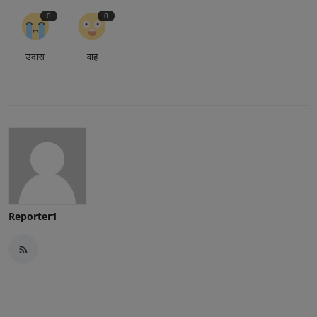
0
0
उदास
वाह
Reporter1