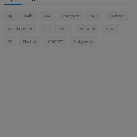
BJP
Delhi
AAP
Congress
india
Pakistan
Rahul Gandhi
up
Bihar
PM Modi
news
SP
Election
CRICKET
bollywood