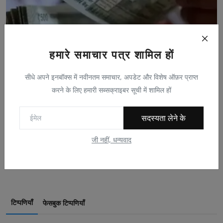
हमारे समाचार पत्र शामिल हों
सीधे अपने इनबॉक्स में नवीनतम समाचार, अपडेट और विशेष ऑफ़र प्राप्त
करने के लिए हमारी सब्सक्राइबर सूची में शामिल हों
500-500 की गड्डियों से भरा कमरा, कैश इतना कि गिनते-गिनत...
digitalnews
मई 19, 2024
0
413
सदस्यता लेने के
जिद करके पति से लिया स्मार्ट फोन, फिर फेसबुक फ्रेंड के...
जी नहीं, धन्यवाद
Reporter
फ़रवरी 15, 2023
0
105
टिप्पणियाँ
फेसबुक टिप्पणियाँ