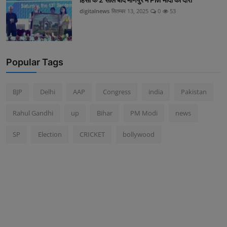
digitalnews
सितम्बर 13, 2025
0
53
Popular Tags
BJP
Delhi
AAP
Congress
india
Pakistan
Rahul Gandhi
up
Bihar
PM Modi
news
SP
Election
CRICKET
bollywood