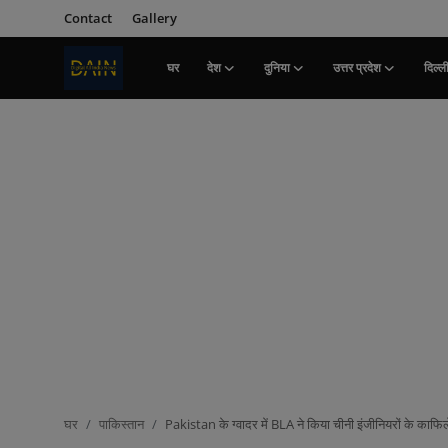
Contact
Gallery
घर
देश
दुनिया
उत्तर प्रदेश
दिल्ल
लॉग इन करें
पंजीकरण
करवाना
घर
Contact
देश
दुनिया
उत्तर प्रदेश
दिल्ली
घर
पाकिस्तान
Pakistan के ग्वादर में BLA ने किया चीनी इंजीनियरों के काफ