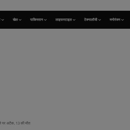
ी
खेल
पाकिस्तान
लाइफस्टाइल
टेक्नालॉजी
मनोरंजन
िले पर अटैक, 13 की मौत