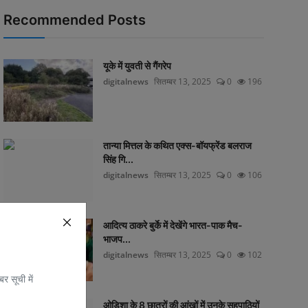
Recommended Posts
यूके में युवती से गैंगरेप
digitalnews
सितम्बर 13, 2025
0
196
तान्या मित्तल के कथित एक्स-बॉयफ्रेंड बलराज
सिंह गि...
digitalnews
सितम्बर 13, 2025
0
106
आदित्य ठाकरे बुर्के में देखेंगे भारत-पाक मैच-
भाजप...
digitalnews
सितम्बर 13, 2025
0
102
र सूची में
ओडिशा के 8 छात्रों की आंखों में उनके सहपाठियों