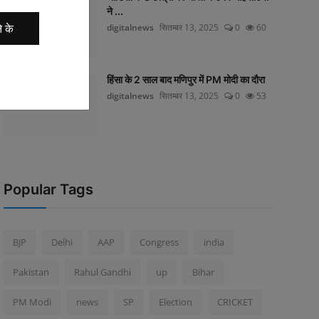
ने ...
े के
digitalnews
सितम्बर 13, 2025
0
60
हिंसा के 2 साल बाद मणिपुर में PM मोदी का दौरा
digitalnews
सितम्बर 13, 2025
0
53
Popular Tags
BJP
Delhi
AAP
Congress
india
Pakistan
Rahul Gandhi
up
Bihar
PM Modi
news
SP
Election
CRICKET