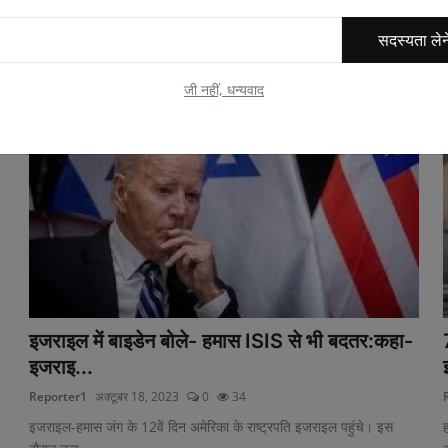
निश...
सदस्यता लेन
जी नहीं, धन्यवाद
इजराइल में बाइडेन बोले- हमास ISIS से भी बदतर:कहा-
इजराइ...
Reporter1
अक्टूबर 18, 2023
0
34
इजराइल-हमास जंग के 12वें दिन अमेरिका के राष्ट्रपति इजराइल पहुंचे। इस
ह