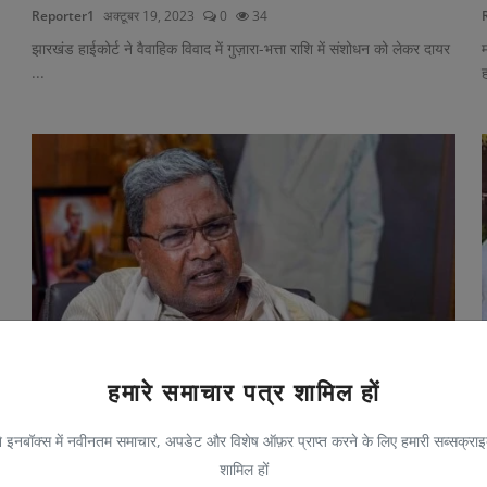
Reporter1
अक्टूबर 19, 2023
0
34
झारखंड हाईकोर्ट ने वैवाहिक विवाद में गुज़ारा-भत्ता राशि में संशोधन को लेकर दायर
म
...
हमारे समाचार पत्र शामिल हों
सिद्धरमैया ने कहा- पार्टी धन जुटाने में असमर्थ, पांच रा...
 इनबॉक्स में नवीनतम समाचार, अपडेट और विशेष ऑफ़र प्राप्त करने के लिए हमारी सब्सक्राइब
Reporter1
अक्टूबर 18, 2023
0
33
शामिल हों
कर्नाटक के मुख्यमंत्री सिद्धरमैया ने बुधवार को भारतीय जनता पार्टी (भाजपा) पर
उ