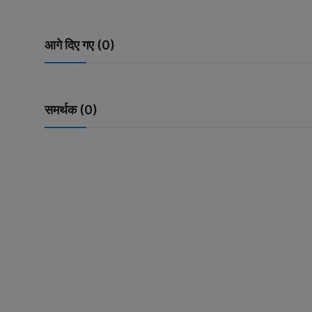
खेल
पाकिस्तान
आगे दिए गए (0)
लाइफस्टाइल
टेक्नालॉजी
समर्थक (0)
मनोरंजन
Gallery
अन्य
वायरल न्यूज़
उत्तराखंड
झारखण्ड
राजस्थान