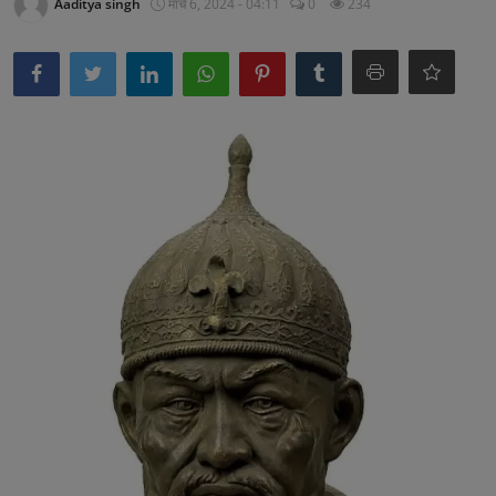
खेल
Aaditya singh
मार्च 6, 2024 - 04:11
0
234
पाकिस्तान
लाइफस्टाइल
टेक्नालॉजी
मनोरंजन
Gallery
अन्य
वायरल न्यूज़
उत्तराखंड
झारखण्ड
राजस्थान