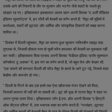
उसके आने की निशानी के तौर पर मुल्तान और भटनेर जैसे शहरों के जलते हुए
खंडहर रह गए। इतिहासकार इकबालदर आलम खान अपनी किताब "द अर्ली मीडिवल
इंडियन सुल्तानेट्स" में, इन जीतों की बेरहमी का वर्णन करते हैं: "तैमूर की मुहिमों में
कत्लेआम, शहरों की लूटपाट और धार्मिक और सांस्कृतिक ठिकानों को तबाह करना
शामिल था।
" दिसंबर में दिल्ली पहुंचकर, तैमूर का सामना हुआ सुल्तान नासिरुद्दीन महमूद शाह
तुगलक से, जिसकी हौसला पस्त हो चुकी फौज हमलावर की बेरहमी का मुकाबला नहीं
कर सकी। इतिहासकार शिबा प्रसाद अपनी किताब "मेडीवल इंडिया: फ्रॉम मुहम्मदन
कॉन्क्वेस्ट टू अकबर" में, इस जंग का वर्णन करते हैं, जो बहुत तेज और बेरहम थी:
"एक ज़माने की शानदार दिल्ली की फौज तैमूर के हमले के आगे टूट गई, जिससे शहर
बेखौफ और कमजोर हो गया।
" दिल्ली के गिरने के बाद एक हफ्ते तक ऐसा खौफनाक मंजर देखने को मिला,
जिसकी कल्पना भी नहीं की जा सकती थी। लूट की भूख से ग्रस्त तैमूर ने शहर पर
अपना गुस्सा उतार दिया। इतिहासकार जॉन ई.एफ. हॉल अपनी किताब "ए हिस्ट्री
ऑफ सेंट्रल एशिया" में, उस भयानक वक्त का वर्णन करते हैं: "नरसंहार, लूटपाट
और धार्मिक स्थलों की बेअदबी तैमूर के राज के दौरान दिल्ली की रोज़मर्रा की ज़िंदगी