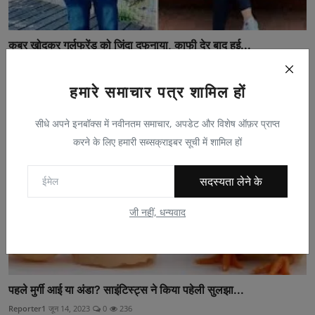
कब्र खोदकर गर्लफ्रेंड को जिंदा दफनाया, काफी देर बाद हुई...
Reporter1
जुलाई 12, 2023
0
249
हमारे समाचार पत्र शामिल हों
सीधे अपने इनबॉक्स में नवीनतम समाचार, अपडेट और विशेष ऑफ़र प्राप्त
करने के लिए हमारी सब्सक्राइबर सूची में शामिल हों
सदस्यता लेने के
जी नहीं, धन्यवाद
पहले मुर्गी आई या अंडा? साइंटिस्ट्स ने किया पहेली सुलझा...
Reporter1
जून 14, 2023
0
236