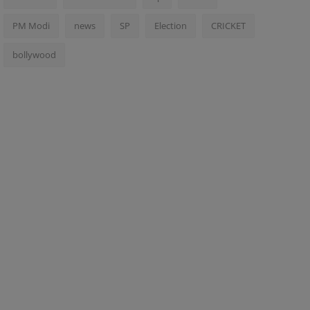
PM Modi
news
SP
Election
CRICKET
bollywood