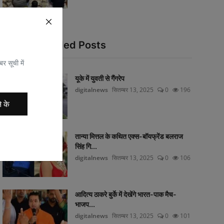
Recommended Posts
र सूची में
यूके में युवती से गैंगरेप
digitalnews
सितम्बर 13, 2025
0
196
े के
तान्या मित्तल के कथित एक्स-बॉयफ्रेंड बलराज
सिंह गि...
digitalnews
सितम्बर 13, 2025
0
106
आदित्य ठाकरे बुर्के में देखेंगे भारत-पाक मैच-
भाजप...
digitalnews
सितम्बर 13, 2025
0
101