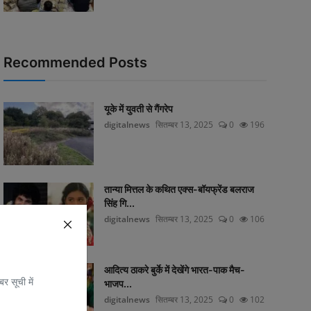
Recommended Posts
यूके में युवती से गैंगरेप
digitalnews
सितम्बर 13, 2025
0
196
तान्या मित्तल के कथित एक्स-बॉयफ्रेंड बलराज
सिंह गि...
digitalnews
सितम्बर 13, 2025
0
106
आदित्य ठाकरे बुर्के में देखेंगे भारत-पाक मैच-
र सूची में
भाजप...
digitalnews
सितम्बर 13, 2025
0
102