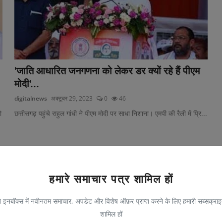
'जाति आधारित जनगणना को लेकर डर क्यों रहे हैं पीएम
मोदी'...
digitalnews
अक्टूबर 29, 2023
0
46
ो
छत्तीसगढ़ पहुंचे राहुल गांधी ने पीएम मोदी पर साधा निशाना। एमपी की रैली में प्रि...
हमारे समाचार पत्र शामिल हों
 इनबॉक्स में नवीनतम समाचार, अपडेट और विशेष ऑफ़र प्राप्त करने के लिए हमारी सब्सक्राइब
शामिल हों