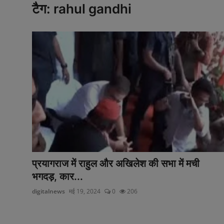
खेल
टैग: rahul gandhi
पाकिस्तान
लाइफस्टाइल
टेक्नालॉजी
मनोरंजन
Gallery
अन्य
वायरल न्यूज़
प्रयागराज में राहुल और अखिलेश की सभा में मची
भगदड़, कार...
उत्तराखंड
digitalnews
मई 19, 2024
0
206
झारखण्ड
राजस्थान