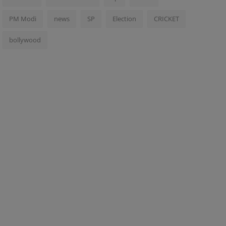
PM Modi
news
SP
Election
CRICKET
bollywood