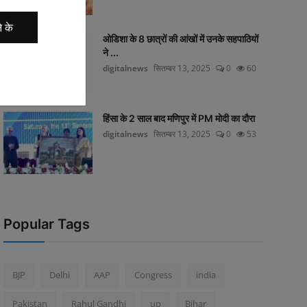
े के
ओडिशा के 8 छात्रों की आंखों में उनके सहपाठियों
ने ...
digitalnews
सितम्बर 13, 2025
0
60
हिंसा के 2 साल बाद मणिपुर में PM मोदी का दौरा
digitalnews
सितम्बर 13, 2025
0
53
Popular Tags
BJP
Delhi
AAP
Congress
india
Pakistan
Rahul Gandhi
up
Bihar