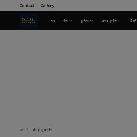
Contact
Gallery
घर
देश
दुनिया
उत्तर प्रदेश
दिल्ल
लॉग इन करें
पंजीकरण
करवाना
घर
Contact
देश
दुनिया
उत्तर प्रदेश
दिल्ली
घर
rahul gandhi