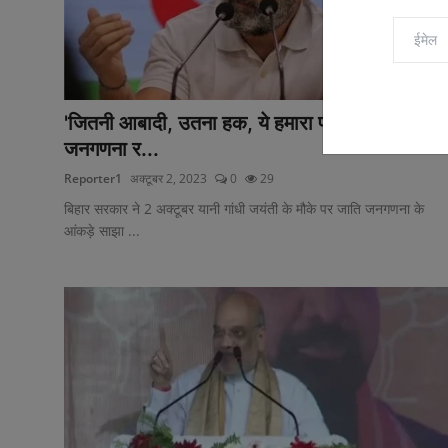
'जितनी आबादी, उतना हक, ये हमारा प्रण है', जाति
जनगणना र...
Reporter1
अक्टूबर 2, 2023
0
29
बिहार सरकार ने 2 अक्टूबर यानी गांधी जयंती के मौके पर जाति जनगणना के
आंकड़े साझा ...