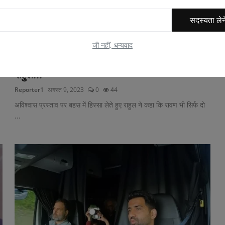
सदस्यता लेन
जी नहीं, धन्यवाद
'रावण की तरह मोदी भी सिर्फ दो लोगों की सुनते हैं'
राहुल...
Reporter1
अगस्त 9, 2023
0
44
अविश्‍वास प्रस्‍ताव पर बहस में हिस्सा लेते हुए राहुल ने कहा कि रावण भी सिर्फ दो
...