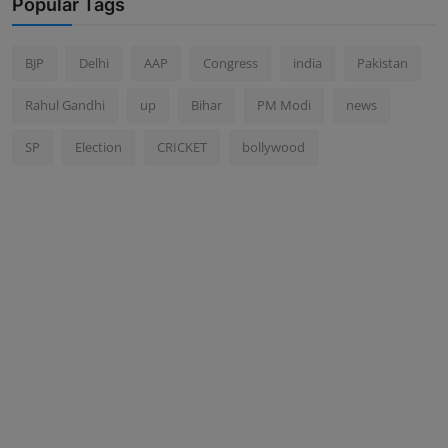
Popular Tags
BJP
Delhi
AAP
Congress
india
Pakistan
Rahul Gandhi
up
Bihar
PM Modi
news
SP
Election
CRICKET
bollywood