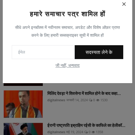
हमारे समाचार पत्र शामिल हों
सीधे अपने इनबॉक्स में नवीनतम समाचार, अपडेट और विशेष ऑफ़र प्राप्त
Voting Poll
करने के लिए हमारी सब्सक्राइबर सूची में शामिल हों
Popular Posts
सदस्यता लेने के
गीत
जी नहीं, धन्यवाद
Aaditya singh
अप्रैल 10, 2023
0
2270
मिलिंद देवड़ा ने शिवसेना में शामिल होने के बाद कहा...
digitalnews
जनवरी 14, 2024
0
1530
ईरानी राष्ट्रपति इब्राहिम रईसी के काफिले का हेलीकॉ...
digitalnews
मई 19, 2024
0
1358